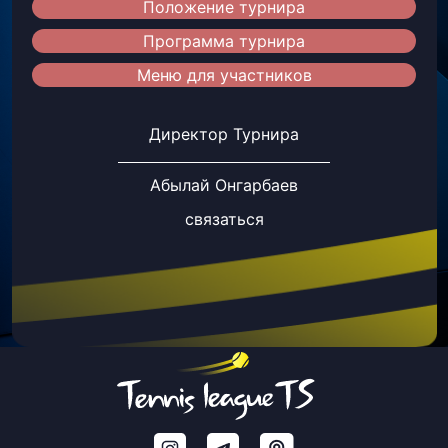
Положение турнира
Программа турнира
Меню для участников
Директор Турнира
Абылай Онгарбаев
связаться