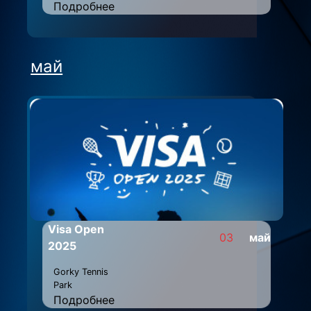
Подробнее
май
Visa Open
03
май
2025
Gorky Tennis
Park
Подробнее