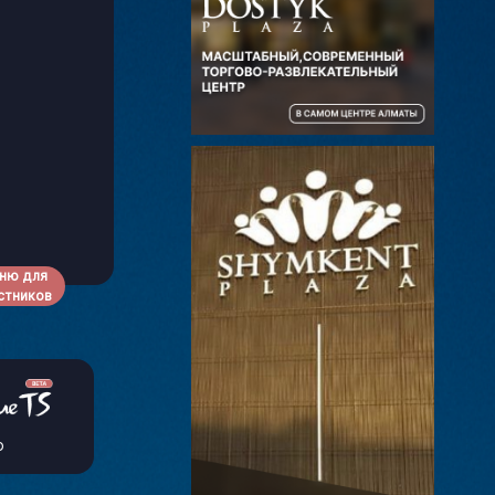
ню для
стников
р