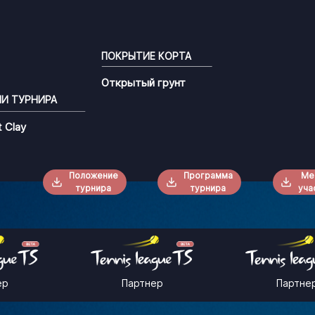
ПОКРЫТИЕ КОРТА
Открытый грунт
ЧИ ТУРНИРА
t Clay
Положение
Программа
Ме
турнира
турнира
уча
ер
Партнер
Партне