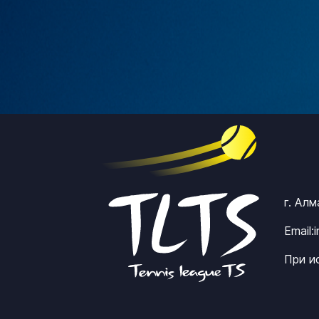
г. Ал
Email:
При и