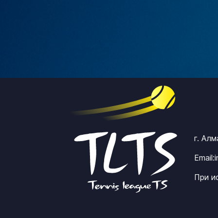
г. Ал
Email:
При и